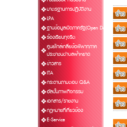
มาตรฐานการปฏิบัติงาน
LPA
ฐานข้อมูลเปิดภาครัฐ(Open Data)
ร้องเรียนทุจริต
ศูนย์ไกล่เกลี่ยข้อพิพาทภาค
ประชาชนตำบลฟ้าหยาด
ข่าวสาร
ITA
กระดานถามตอบ Q&A
อัลบั้มภาพกิจกรรม
เอกสาร/รายงาน
กฎหมายที่เกี่ยวข้อง
E-Service