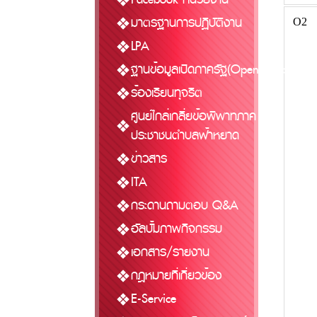
มาตรฐานการปฏิบัติงาน
O2
LPA
ฐานข้อมูลเปิดภาครัฐ(Open Data)
ร้องเรียนทุจริต
ศูนย์ไกล่เกลี่ยข้อพิพาทภาค
ประชาชนตำบลฟ้าหยาด
ข่าวสาร
ITA
กระดานถามตอบ Q&A
อัลบั้มภาพกิจกรรม
เอกสาร/รายงาน
กฎหมายที่เกี่ยวข้อง
E-Service