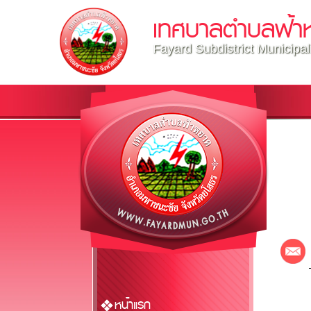
เทศบาลตำบลฟ้า
Fayard Subdistrict Municipal
หน้าแรก