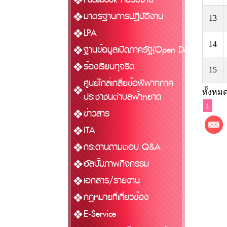
มาตรฐานการปฏิบัติงาน
13
LPA
14
ฐานข้อมูลเปิดภาครัฐ(Open Data)
ร้องเรียนทุจริต
15
ศูนย์ไกล่เกลี่ยข้อพิพาทภาค
ทั้งหมด
ประชาชนตำบลฟ้าหยาด
1
ข่าวสาร
ITA
กระดานถามตอบ Q&A
อัลบั้มภาพกิจกรรม
เอกสาร/รายงาน
กฎหมายที่เกี่ยวข้อง
E-Service