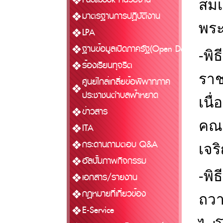
สมเ
มาตรฐานการปฏิบัติงาน
พระ
LPA
ฐานข้อมูลเปิดภาครัฐ(Open Data)
-พิ
ร้องเรียนทุจริต
ราช
ศูนย์ไกล่เกลี่ยข้อพิพาทภาค
ประชาชนตำบลฟ้าหยาด
เนื
ข่าวสาร
คณะ
ITA
กระดานถามตอบ Q&A
เจร
อัลบั้มภาพกิจกรรม
-พิ
เอกสาร/รายงาน
กฎหมายที่เกี่ยวข้อง
ถว
E-Service