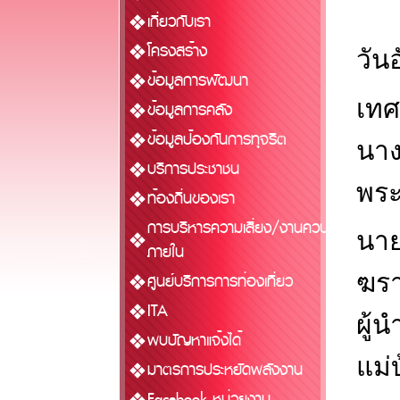
เกี่ยวกับเรา
โครงสร้าง
วัน
ข้อมูลการพัฒนา
เทศ
ข้อมูลการคลัง
ข้อมูลป้องกันการทุจริต
นาง
บริการประชาชน
พระ
ท้องถิ่นของเรา
การบริหารความเสี่ยง/งานควบคุม
นาย
ภายใน
ฆรา
ศูนย์บริการการท่องเที่ยว
ITA
ผู้
พบปัญหาแจ้งได้
แม่
มาตรการประหยัดพลังงาน
Facebook หน่วยงาน