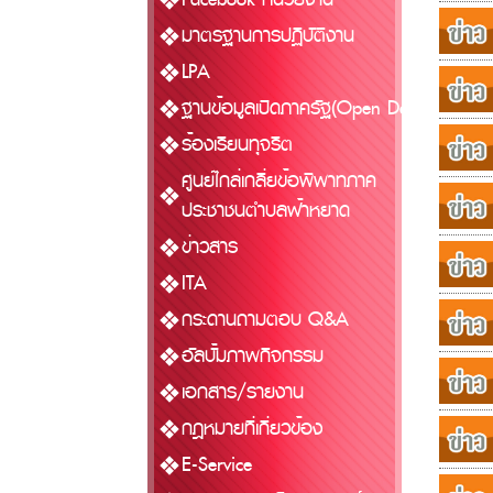
มาตรฐานการปฏิบัติงาน
LPA
ฐานข้อมูลเปิดภาครัฐ(Open Data)
ร้องเรียนทุจริต
ศูนย์ไกล่เกลี่ยข้อพิพาทภาค
ประชาชนตำบลฟ้าหยาด
ข่าวสาร
ITA
กระดานถามตอบ Q&A
อัลบั้มภาพกิจกรรม
เอกสาร/รายงาน
กฎหมายที่เกี่ยวข้อง
E-Service