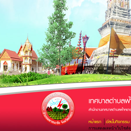
เทศบาลตำบลฟ้
สำนักงานเทศบาลตำบลฟ้าหยาด
หน้าแรก
อัลบั้มกิจกรรม
การแสดงผลหน้าเว็บไซต์จะส