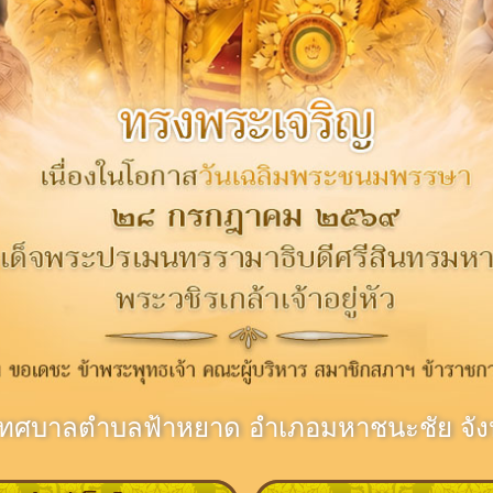
เทศบาลตำบลฟ้าหยาด อำเภอมหาชนะชัย จัง