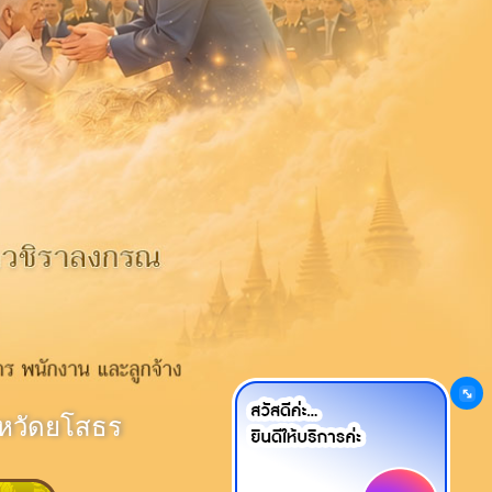
หวัดยโสธร